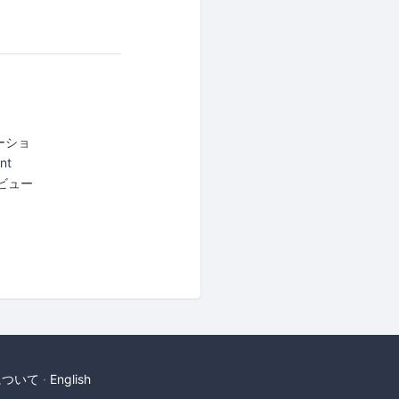
ニケーショ
nt
タビュー
について
English