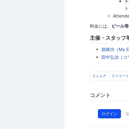
チ
ト
Attend
料金には、
ビール等
主催・スタッフ
徳橋功
（
My E
田中弘治
（
コ
シェア
ツイート
コメント
ログイン
コ