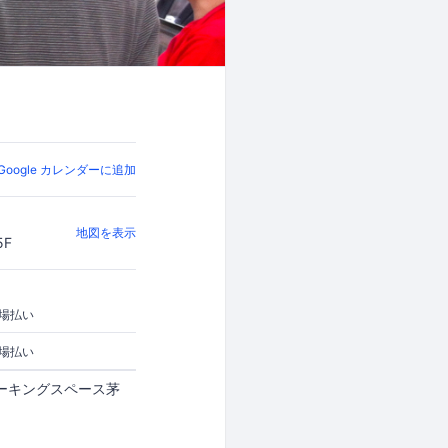
Google カレンダーに追加
地図を表示
5F
場払い
場払い
ace コワーキングスペース茅