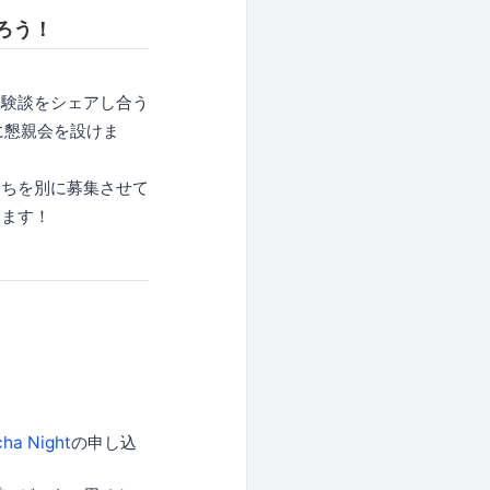
交わろう！
体験談をシェアし合う
後に懇親会を設けま
たちを別に募集させて
います！
ha Night
の申し込