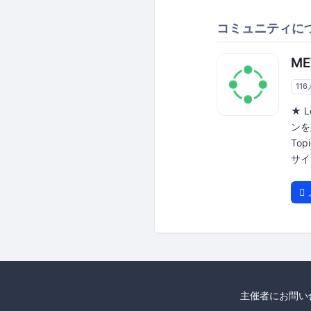
コミュニティに
ME
116
★ L
ンを楽
To
サイト
主催者にお問い