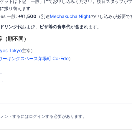
ケットは下記「一般」にてお申し込みください。後日スタッフが
に振り替えます
ees 一般:
+¥1,500
（別途
Mechakucha Night
の申し込みが必要で
ドリンク代
および、
ピザ等の食事代
が
含まれ
ます。
等（順不同）
yes Tokyo
主宰）
ワーキングスペース茅場町 Co-Edo
）
メントするにはログインする必要があります。