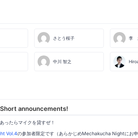
さとう桜子
李 
中川 智之
Hiro
 Short announcements!
あったらマイクを貸すぜ！
t Vol.4
の参加者限定です（あらかじめMechakucha Nightに